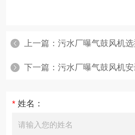
上一篇：
污水厂曝气鼓风机选
下一篇：
污水厂曝气鼓风机安
*
姓名：