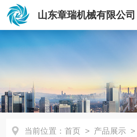
山东章瑞机械有限公司
当前位置：
首页
>
产品展示