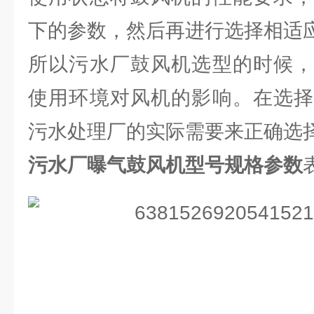
下的参数，然后再进行选择相适
所以污水厂鼓风机选型的时候，
使用环境对风机的影响。在选择
污水处理厂的实际需要来正确选
污水厂曝气鼓风机型号规格参数