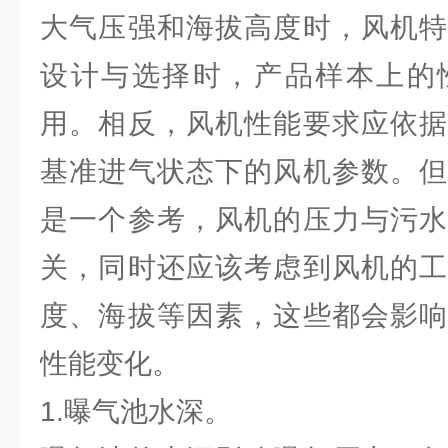
大气压强和海拔高度时，风机特
设计与选择时，产品样本上的
用。相反，风机性能要求应依据
基准进气状态下的风机参数。但
是一个参考，风机的压力与污水
关，同时还应该考虑到风机的工
度、海拔等因素，这些都会影响
性能变化。
1.曝气池水深。