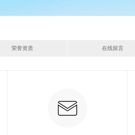
荣誉资质
在线留言