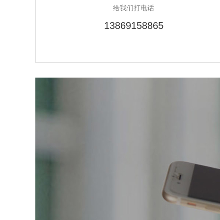
给我们打电话
13869158865