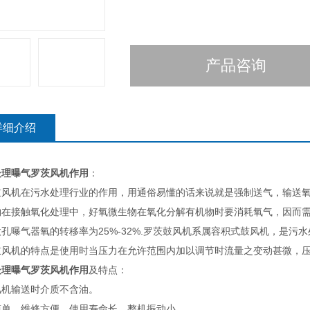
产品咨询
详细介绍
处理曝气罗茨风机作用
：
鼓风机在污水处理行业的作用，用通俗易懂的话来说就是强制送气，输送
物在接触氧化处理中，好氧微生物在氧化分解有机物时要消耗氧气，因而
孔曝气器氧的转移率为25%-32%.罗茨鼓风机系属容积式鼓风机，是
鼓风机的特点是使用时当压力在允许范围内加以调节时流量之变动甚微，
处理曝气罗茨风机作用
及特点：
风机输送时介质不含油。
简单、维修方便、使用寿命长、整机振动小。