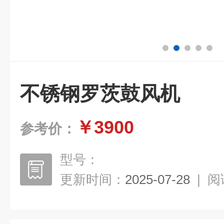
不锈钢罗茨鼓风机
￥3900
参考价：
型号：
更新时间：
2025-07-28
|
阅