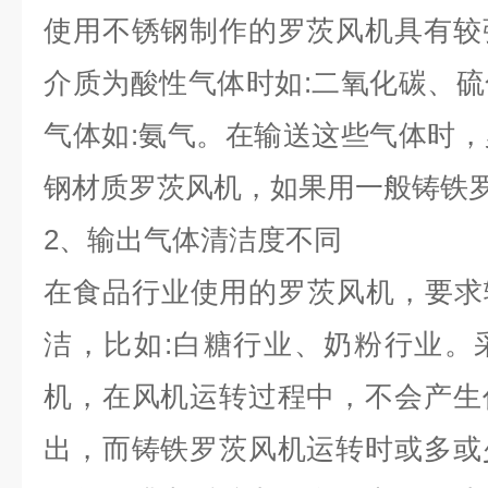
使用不锈钢制作的罗茨风机具有较
介质为酸性气体时如:二氧化碳、
气体如:氨气。在输送这些气体时
钢材质罗茨风机，如果用一般铸铁
2、输出气体清洁度不同
在食品行业使用的罗茨风机，要求
洁，比如:白糖行业、奶粉行业。
机，在风机运转过程中，不会产生
出，而铸铁罗茨风机运转时或多或