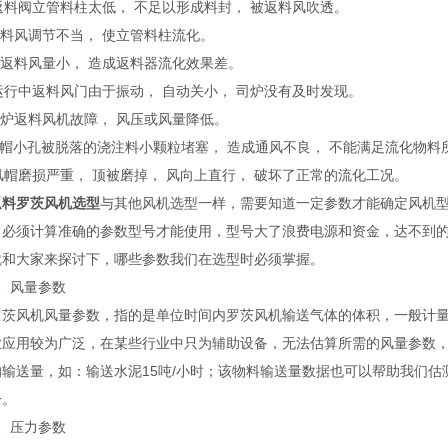
 返料阀立管料柱太低， 不足以形成料封， 被返料风吹透。
返料风调节不当， 使立管料柱流化。
）返料风量小， 造成返料器流化效果差。
 运行中返料风门由于振动， 自动关小， 司炉没有及时发现。
锅炉返料风机故障， 风压或风量降低。
风帽小孔被脱落的浇注料小颗粒堵塞， 造成通风不良， 不能满足流化物料
 风帽磨损严重， 顶被磨掉， 风向上直行， 破坏了正常的流化工况。
返料罗茨风机选型
与其他风机选型一样，需要知道一定参数才能确定风机
，必须计算准确的参数型号才能使用，型号大了浪费电源和资金，达不到
就和大家来探讨下，哪些参数我们在选型时必须掌握。
风量参数
风机风量参数，指的是单位时间内罗茨风机输送气体的体积，一般计量单位为
业应用较为广泛，在某些行业中只为辅助设备，无法估算所需的风量参数
的输送量，如：输送水泥15吨/小时；该物料输送量数据也可以帮助我们估
一。
压力参数