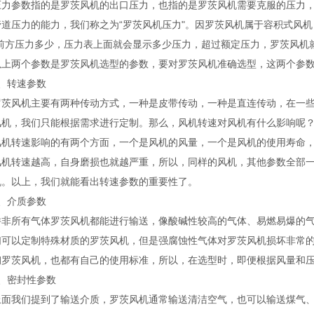
参数指的是罗茨风机的出口压力，也指的是罗茨风机需要克服的压力，
管道压力的能力，我们称之为“罗茨风机压力"。因罗茨风机属于容积式风
。前方压力多少，压力表上面就会显示多少压力，超过额定压力，罗茨风机
两个参数是罗茨风机选型的参数，要对罗茨风机准确选型，这两个参数
转速参数
风机主要有两种传动方式，一种是皮带传动，一种是直连传动，在一些
风机，我们只能根据需求进行定制。那么，风机转速对风机有什么影响呢
转速影响的有两个方面，一个是风机的风量，一个是风机的使用寿命，
风机转速越高，自身磨损也就越严重，所以，同样的风机，其他参数全部
机。以上，我们就能看出转速参数的重要性了。
介质参数
所有气体罗茨风机都能进行输送，像酸碱性较高的气体、易燃易爆的气
们可以定制特殊材质的罗茨风机，但是强腐蚀性气体对罗茨风机损坏非常
钢罗茨风机，也都有自己的使用标准，所以，在选型时，即便根据风量和
密封性参数
我们提到了输送介质，罗茨风机通常输送清洁空气，也可以输送煤气、