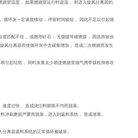
燃烧室温度， 如果燃烧室运行时超温， 则进入旋风分离器的
， 循环灰一定速度移动， 停留时间较短， 因此不足以引起循
粒度匹配不佳， 或燃用矸石， 无烟煤等难燃煤， 因其挥发份
入旋风分离器而使循环灰中含碳量增加， 造成二次燃烧而发生
。 易引起结焦， 同时灰量太少易使燃烧室烟气携带煤粒倒卷吹
， 速度过快， 造成浇注料膨胀不均而脱落。
浇注料冲刷磨损严重而脱落，进入到返料系统， 形成堵塞。
进入分离器返料系统的正常循环被破坏。