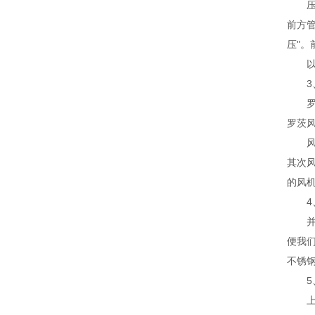
压力
前方
压"
以上
3、
罗茨
罗茨
风机
其次
的风
4、
并非
便我
不锈
5、
上面