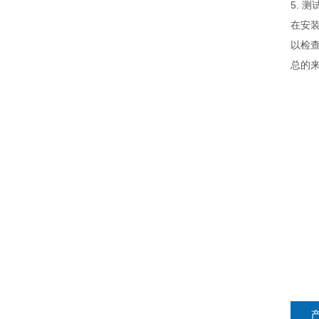
5. 
在安
以检
总的