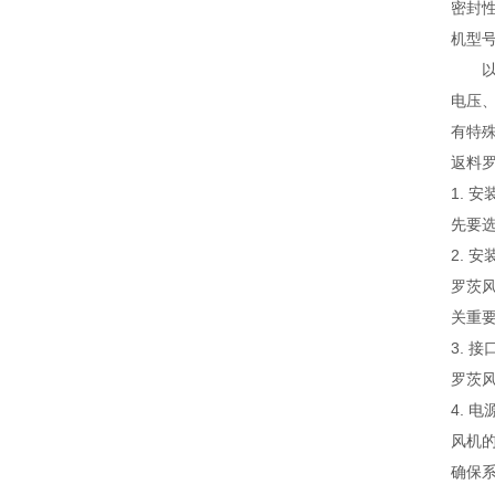
密封
机型
以上
电压
有特
返料
1. 
先要
2. 
罗茨
关重
3. 
罗茨
4. 
风机
确保