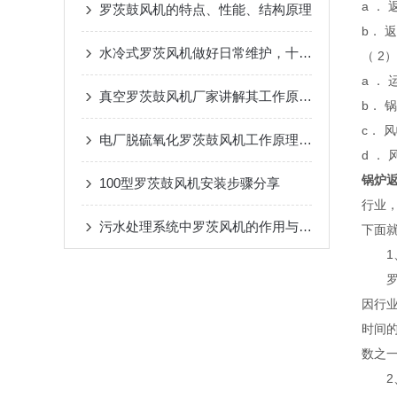
a ．
罗茨鼓风机的特点、性能、结构原理
b． 
水冷式罗茨风机做好日常维护，十分重要
（ 2
a ．
真空罗茨鼓风机厂家讲解其工作原理及作用特点、结构图
b． 
c． 
电厂脱硫氧化罗茨鼓风机工作原理（详细介绍）
d ．
锅炉
100型罗茨鼓风机安装步骤分享
行业
污水处理系统中罗茨风机的作用与工作原理
下面
1、
罗茨
因行
时间
数之
2、