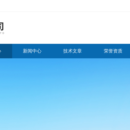
心
新闻中心
技术文章
荣誉资质