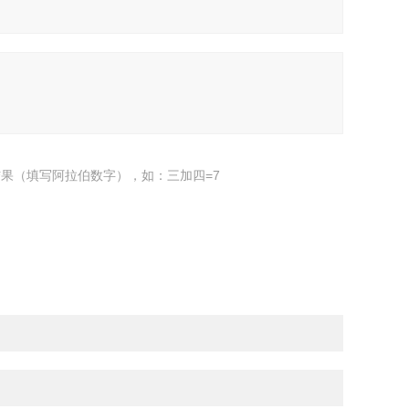
果（填写阿拉伯数字），如：三加四=7