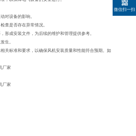
微信扫一扫
振动对设备的影响。
，检查是否存在异常情况。
等，形成安装文件，为后续的维护和管理提供参考。
故发生。
循相关标准和要求，以确保风机安装质量和性能符合预期。如