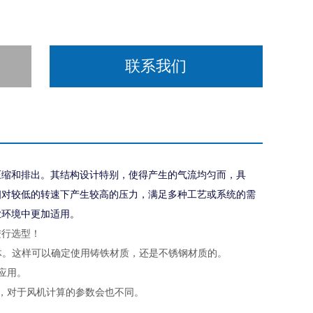
联系我们
压缩和排出。其结构设计特别，使得产生的气流均匀而，具
相对较低的转速下产生较高的压力，满足多种工艺或系统的需
业环境中更加适用。
进行选型！
体。这样可以确定使用铸铁材质，还是不锈钢材质的。
应用。
，对于风机计算的参数会也不同。