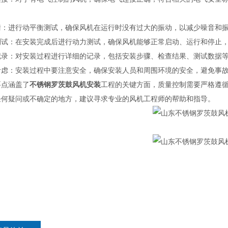
衡：进行动平衡测试，确保风机在运行时没有过大的振动，以减少噪音和
测试：在安装完成后进行动力测试，确保风机能够正常启动、运行和停止
记录：对安装过程进行详细的记录，包括安装步骤、检查结果、测试数据
考虑：安装过程中要注意安全，确保安装人员和周围环境的安全，避免事
要点涵盖了
不锈钢罗茨鼓风机安装
工程的关键方面，质量控制需要严格遵
任何疑问或不确定的地方，建议寻求专业的风机工程师的帮助和指导。