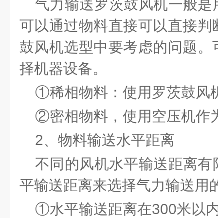
气力输送罗茨鼓风机一般是
可以通过物料直接可以直接判
鼓风机选型中要考虑的问题。
择机器设备。
①稀相物料：使用罗茨鼓风
②密相物料，使用空压机作
2、物料输送水平距离
不同的风机水平输送距离有
平输送距离来选择气力输送用
①水平输送距离在300米以