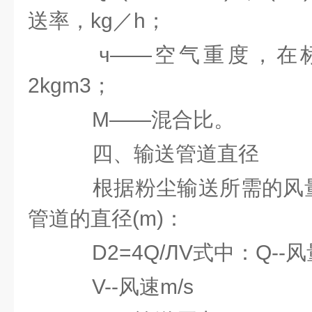
送率，kg／h；
ч——空气重度，在标
2kgm3；
M——混合比。
四、输送管道直径
根据粉尘输送所需的风量
管道的直径(m)：
D2=4Q/ЛV式中：Q--风量
V--风速m/s