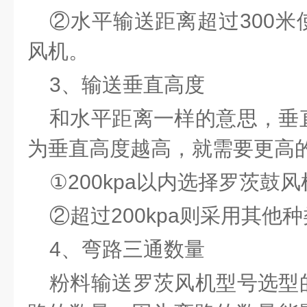
②水平输送距离超过300
风机。
3、输送垂直高度
和水平距离一样的意思，垂
为垂直高度越高，就需要更高
①200kpa以内选择罗茨鼓
②超过200kpa则采用其他
4、弯路三通数量
粉料输送罗茨风机型号选型