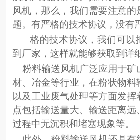
风机，那么，我们需要注意的
题。有严格的技术协议，没有
格的技术协议，我们可以
到厂家，这样就能够获取到详
粉料输送风机广泛应用于矿
材、冶金等行业，在粉状物料
以及工业废气处理等方面发挥
点包括输送量大、输送距离远
过程中无沉积和堵塞现象等。
此外，粉料输送风机还具有