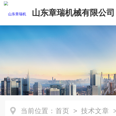
山东章瑞机械有限公司
当前位置：
首页
>
技术文章
>