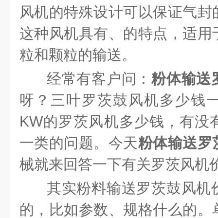
风机的特殊设计可以保证气封
这种风机具有、的特点，适用
粒和颗粒的输送。
经常有客户问：
粉体输送
呀？三叶罗茨鼓风机多少钱
KW的罗茨风机多少钱，有没
一类的问题。今天
粉体输送罗
械就来回答一下有关罗茨风机
其实粉料输送罗茨鼓风机
的，比如参数、规格什么的。