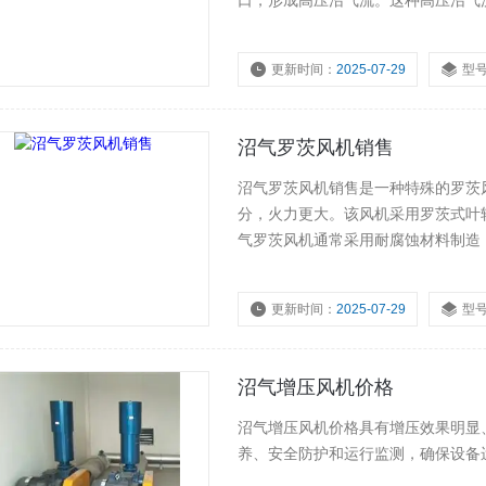
口，形成高压沼气流。这种高压沼气
用效率。
更新时间：
2025-07-29
型
沼气罗茨风机销售
沼气罗茨风机销售是一种特殊的罗茨
分，火力更大。该风机采用罗茨式叶
气罗茨风机通常采用耐腐蚀材料制造
腐蚀性成分。
更新时间：
2025-07-29
型
沼气增压风机价格
沼气增压风机价格具有增压效果明显
养、安全防护和运行监测，确保设备