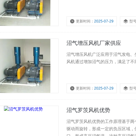
更新时间：
2025-07-29
型
沼气增压风机厂家供应
沼气增压风机广泛应用于沼气发电、
风机通过增加沼气的压力，满足了不
更新时间：
2025-07-29
型
沼气罗茨风机优势
沼气罗茨风机优势的工作原理基于两
驱动而旋转，形成一定的负压区域，