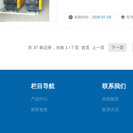
更新时间：
2025-07-29
型
共 37 条记录，当前 1 / 7 页 首页 上一页
下一页
栏目导航
联系我们
产品中心
在线留言
荣誉资质
联系方式