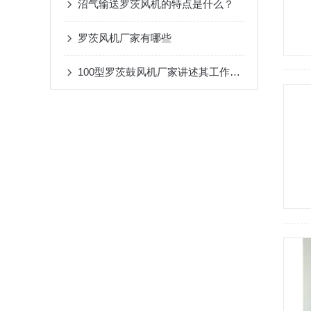
沼气输送罗茨风机的特点是什么？
罗茨风机厂家有哪些
100型罗茨鼓风机厂家讲述其工作原理及作用、结构图