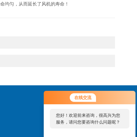
寿命均匀，从而延长了风机的寿命！
在线交流
您好！欢迎前来咨询，很高兴为您
服务，请问您要咨询什么问题呢？