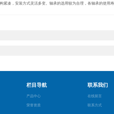
构紧凑，安装方式灵活多变。轴承的选用较为合理，各轴承的使用
栏目导航
联系我们
产品中心
在线留言
荣誉资质
联系方式