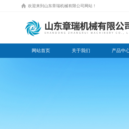
欢迎来到
山东章瑞机械有限公司网站
！
网站首页
关于我们
产品中