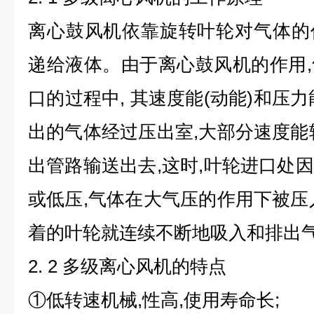
离心鼓风机依靠旋转叶轮对气体的
递给液体。由于离心鼓风机的作用
口的过程中, 其速度能(动能)和压
出的气体经过压出室,大部分速度能
出管路输送出去,这时,叶轮进口处
或低压,气体在大气压的作用下被压
着的叶轮就连续不断地吸入和排出
2. 2 多级离心风机的特点
①低转速机械,性高,使用寿命长;