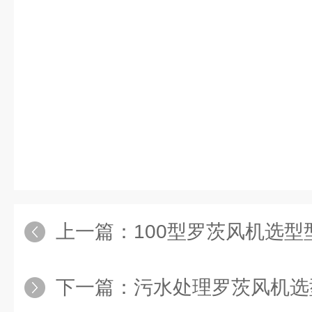
上一篇：
100型罗茨风机选型
下一篇：
污水处理罗茨风机选