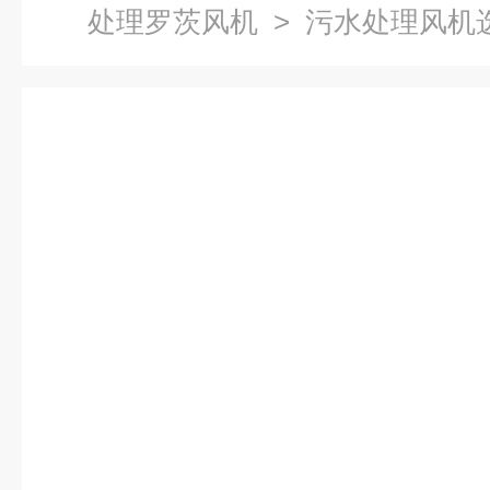
处理罗茨风机
> 污水处理风机