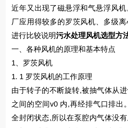
近年又出现了磁悬浮和气悬浮风机
厂应用得较多的罗茨风机、多级离
进行比较说明
污水处理风机选型方
一、各种风机的原理和基本特点
1、罗茨风机
1. 1 罗茨风机的工作原理
由于转子的不断旋转,被抽气体从
之间的空间v0 内,再经排气口排出
全封闭状态,所以在泵腔内气体没