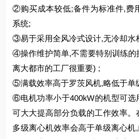
②购买成本较低;备件为标准件,费
系统;
③易于采用全风冷式设计,无冷却水
④操作维护简单,不需要特别训练的
离大都市的工厂很重要) ;
⑤满载效率高于罗茨风机,略低于单
⑥电机功率小于400kW的机型可选
可大大提高部分负载的工作效率。
多级离心机效率会高于单级离心机