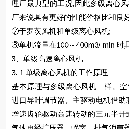
理厂最典型的工况,因此多级离心
厂来说具有更好的性能价格比和良好
⑦于罗茨风机和单级离心风机;
⑧单机流量在100～400m3/ min
3、单级高速离心风机
3. 1 单级离心风机的工作原理
基本原理与多级离心风机一样。空
进口导叶调节器。主驱动电机借助
增速齿轮驱动高速转动的三元半开
气体再经扩压器、蜗室、排气消声