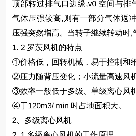
顶部转过排气口边缘,v0 空间与排
气体压强较高,则有一部分气体返冲到
压强突然增高。当转子继续转动时,
1. 2 罗茨风机的特点
①价格低，回转机械，易于控制和
②压力随背压变化；小流量高速风
③效率一般低于多级、单级离心风
④于120m3/ min 时占地面积大。
2、多级离心风机
2. 1 多级离心风机的工作原理