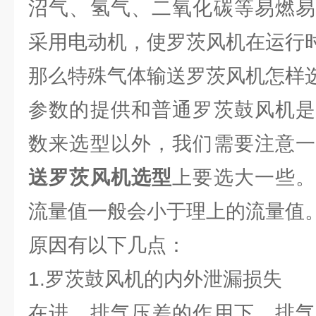
沼气、氢气、二氧化碳等易燃易
采用电动机，使罗茨风机在运行
那么特殊气体输送罗茨风机怎样
参数的提供和普通罗茨鼓风机是
数来选型以外，我们需要注意
送罗茨风机选型
上要选大一些
流量值一般会小于理上的流量值
原因有以下几点：
1.罗茨鼓风机的内外泄漏损失
在进、排气压差的作用下，排气