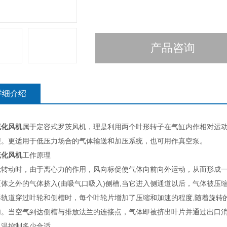
产品咨询
详细介绍
流化风机
属于定容式罗茨风机，理是利用两个叶形转子在气缸内作相对运
便。更适用于低压力场合的气体输送和加压系统，也可用作真空泵。
流化风机
工作原理
轮转动时，由于离心力的作用，风向标促使气体向前向外运动，从而形成
泵体之外的气体挤入(由吸气口吸入)侧槽,当它进入侧通道以后，气体被压
形轨道穿过叶轮和侧槽时，每个叶轮片增加了压缩和加速的程度,随着旋转
加。当空气到达侧槽与排放法兰的连接点，气体即被挤出叶片并通过出口
风温控制多少合适