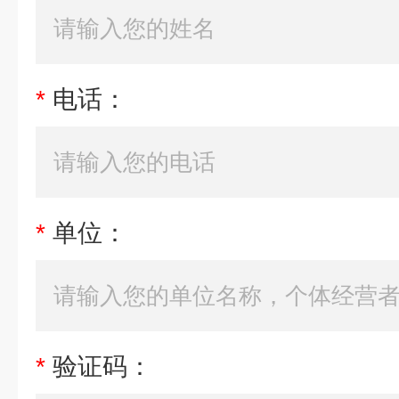
*
电话：
*
单位：
*
验证码：