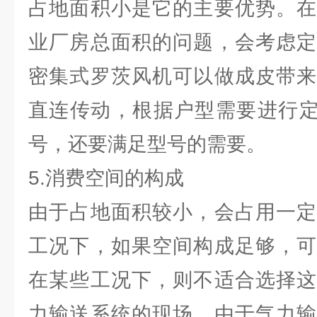
占地面积小是它的主要优势。在
业厂房总面积的问题，会考虑定
密集式罗茨风机可以做成皮带来
直连传动，根据户型需要进行定制
号，还要满足型号的需要。
5.消费空间的构成
由于占地面积较小，会占用一定
工况下，如果空间构成足够，可
在某些工况下，则不适合选择这
力输送系统的现场，由于气力输