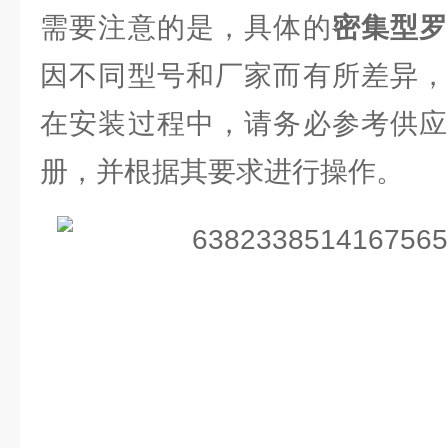
需要注意的是，具体的
密集型
因不同型号和厂家而有所差异，
在安装过程中，请务必参考供应
册，并根据其要求进行操作。