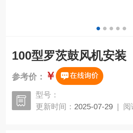
100型罗茨鼓风机安装
￥
参考价：
型号：
更新时间：
2025-07-29
|
阅