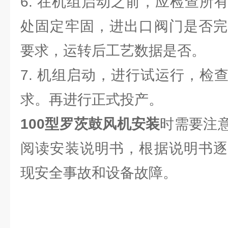
6. 在机组启动之前，应检查所
处固定牢固，进出口阀门是否完
要求，运转后工艺数据是否。
7. 机组启动，进行试运行，检
求。再进行正式投产。
100型罗茨鼓风机安装
时需要注
阅读安装说明书，根据说明书逐
现安全事故和设备故障。