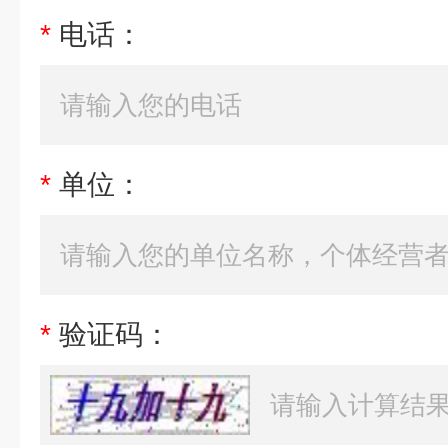
*
电话：
*
单位：
*
验证码：