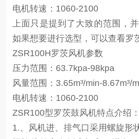
电机转速：1060-2100
上面只是提到了大致的范围，并
如果想要进行选型，可以查看罗
ZSR100H罗茨风机参数
压力范围：63.7kpa-98kpa
风量范围：3.65m³/min-8.67m³/m
电机转速：1060-2100
ZSR100型罗茨鼓风机特点介绍
1.、风机进、排气口采用螺旋形