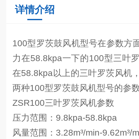
详情介绍
100型罗茨鼓风机型号在参数方
力在58.8kpa一下的100型三
在58.8kpa以上的三叶罗茨风
两种100型罗茨鼓风机型号的参
ZSR100三叶罗茨风机参数
压力范围：9.8kpa-58.8kpa
风量范围：3.28m³/min-9.62m³/m