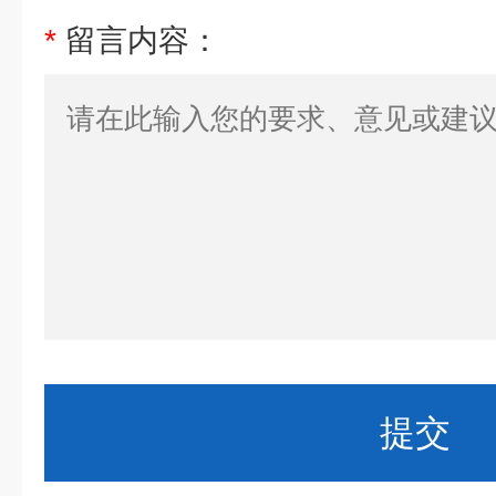
*
留言内容：