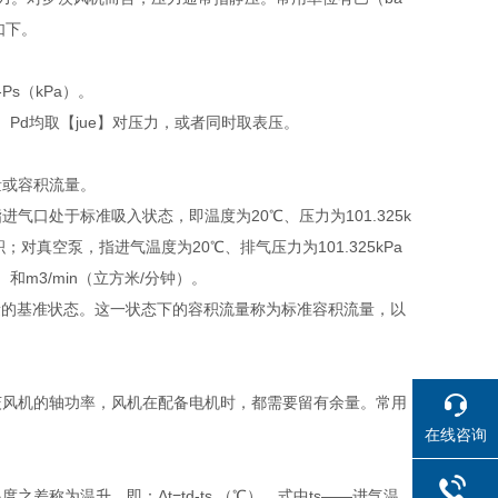
如下。
s（kPa）。
、Pd均取【jue】对压力，或者同时取表压。
量或容积流量。
口处于标准吸入状态，即温度为20℃、压力为101.325k
真空泵，指进气温度为20℃、排气压力为101.325kPa
m3/min（立方米/分钟）。
体流量的基准状态。这一状态下的容积流量称为标准容积流量，以
茨风机的轴功率，风机在配备电机时，都需要留有余量。常用
在线咨询
称为温升，即：Δt=td-ts （℃），式中ts——进气温