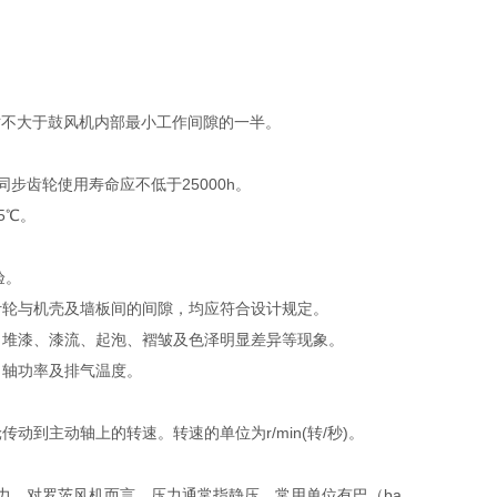
寸不大于鼓风机内部最小工作间隙的一半。
步齿轮使用寿命应不低于25000h。
5℃。
验。
轮与机壳及墙板间的间隙，均应符合设计规定。
堆漆、漆流、起泡、褶皱及色泽明显差异等现象。
、轴功率及排气温度。
到主动轴上的转速。转速的单位为r/min(转/秒)。
力。对罗茨风机而言，压力通常指静压。常用单位有巴（ba