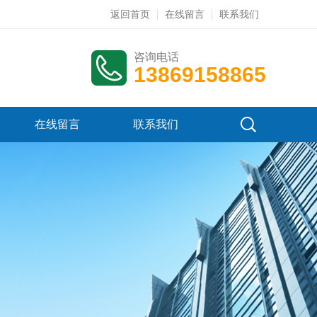
返回首页
在线留言
联系我们
咨询电话
13869158865
在线留言
联系我们