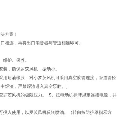
解决方案！
出口相连，再将出口消音器与管道相连即可。
、维护、保养。
安装，确保罗茨风机，振动小。
采用耐油橡胶，对小罗茨风机可采用真空胶管连接，管道管径
道中焊渣，严禁焊渣进入真空泵腔。）
查罗茨风机的极限压力。 5、按电动机标牌规定连接电源，并
可投入使用，以罗茨风机反转喷油。（转向按防护罩指示方