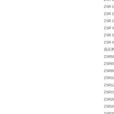
ZSR 
ZSR 
ZSR 
ZSR 
ZSR 
ZSR 
高压
ZSR5
ZSR6
ZSR8
ZSR1
ZSR1
ZSR1
ZSR2
ZSR2
ZSR2