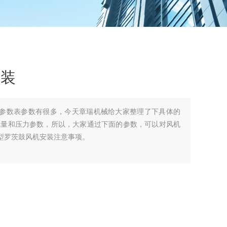
安装
型参数表参数有很多，今天章瑞机械给大家整理了下具体的
风量和压力参数，所以，大家通过下面的参数，可以对风机
0型罗茨鼓风机安装注意事项。