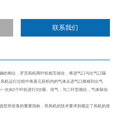
联系我们
正确的相位，罗茨风机两叶轮相互啮合，将进气口与出气口隔
，风机运行过程中将基元容积内的气体从进气口推移到出气
一次由2个叶轮进行3次吸、排气，与二叶型相比，气体脉动
机选型所依靠的重要指标，而风机的技术要求则规定了风机的使
。