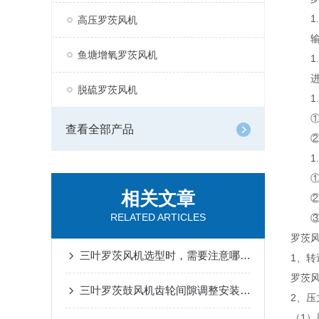
1.
高压罗茨风机
输送
鱼塘增氧罗茨风机
1.2
进气
脱硫罗茨风机
1.2
①整机
查看全部产品
②轴
1.2
①叶
相关文章
②轴
RELATED ARTICLES
③鼓
罗茨
三叶罗茨风机选型时，需要注意哪些要点
1、转
罗茨风
三叶罗茨鼓风机齿轮间隙调整安装规范
2、
（1