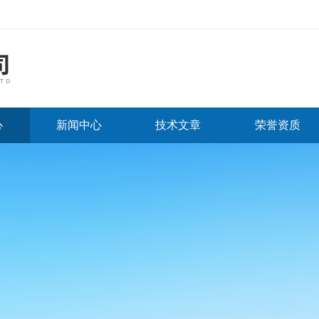
心
新闻中心
技术文章
荣誉资质