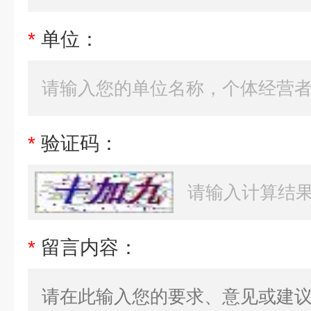
*
单位：
*
验证码：
*
留言内容：