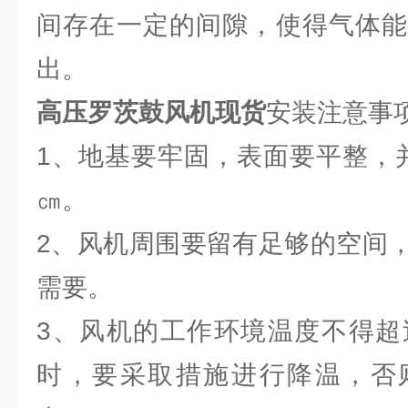
间存在一定的间隙，使得气体能
出。
高压罗茨鼓风机现货
安装注意事
1、地基要牢固，表面要平整，并
㎝。
2、风机周围要留有足够的空间
需要。
3、风机的工作环境温度不得超
时，要采取措施进行降温，否