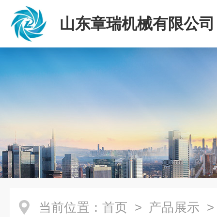
山东章瑞机械有限公司
当前位置：
首页
>
产品展示