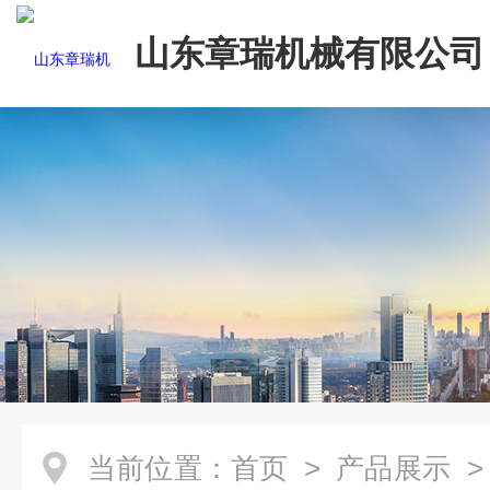
山东章瑞机械有限公司
当前位置：
首页
>
产品展示