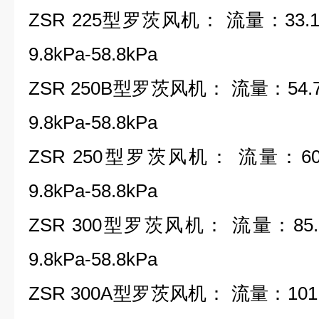
ZSR 225型罗茨风机： 流量：33.19-
9.8kPa-58.8kPa
ZSR 250B型罗茨风机： 流量：54.77
9.8kPa-58.8kPa
ZSR 250型罗茨风机： 流量：60.7
9.8kPa-58.8kPa
ZSR 300型罗茨风机： 流量：85.9-
9.8kPa-58.8kPa
ZSR 300A型罗茨风机： 流量：101.9