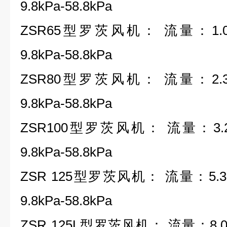
9.8kPa-58.8kPa
ZSR65型罗茨风机： 流量：1.07-
9.8kPa-58.8kPa
ZSR80型罗茨风机： 流量：2.36-
9.8kPa-58.8kPa
ZSR100型罗茨风机： 流量：3.28-
9.8kPa-58.8kPa
ZSR 125型罗茨风机： 流量：5.37-
9.8kPa-58.8kPa
ZSR 125L型罗茨风机： 流量：8.05-