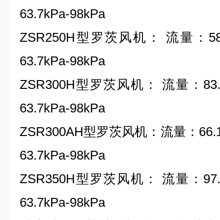
63.7kPa-98kPa
ZSR250H型罗茨风机： 流量：58.0
63.7kPa-98kPa
ZSR300H型罗茨风机： 流量：83.8-
63.7kPa-98kPa
ZSR300AH型罗茨风机：流量：66.18-
63.7kPa-98kPa
ZSR350H型罗茨风机： 流量：97.9-
63.7kPa-98kPa