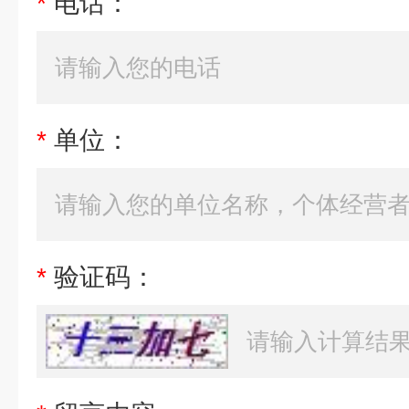
*
电话：
*
单位：
*
验证码：