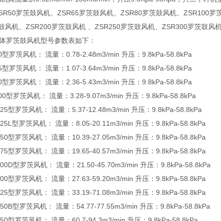
SR50罗茨鼓风机、ZSR65罗茨鼓风机、ZSR80罗茨鼓风机、ZSR100罗
鼓风机、ZSR200罗茨鼓风机 、ZSR250罗茨鼓风机、ZSR300罗茨鼓风机
具体罗茨鼓风机型号参数表如下：
0型罗茨风机： 流量：0.78-2.48m3/min 升压：9.8kPa-58.8kPa
5型罗茨风机： 流量：1.07-3.64m3/min 升压：9.8kPa-58.8kPa
0型罗茨风机： 流量：2.36-5.43m3/min 升压：9.8kPa-58.8kPa
00型罗茨风机： 流量：3.28-9.07m3/min 升压：9.8kPa-58.8kPa
125型罗茨风机： 流量：5.37-12.48m3/min 升压：9.8kPa-58.8kPa
125L型罗茨风机： 流量：8.05-20.11m3/min 升压：9.8kPa-58.8kPa
150型罗茨风机： 流量：10.39-27.05m3/min 升压：9.8kPa-58.8kPa
175型罗茨风机： 流量：19.65-40.57m3/min 升压：9.8kPa-58.8kPa
200D型罗茨风机： 流量：21.50-45.70m3/min 升压：9.8kPa-58.8kPa
200型罗茨风机： 流量：27.63-59.20m3/min 升压：9.8kPa-58.8kPa
225型罗茨风机： 流量：33.19-71.08m3/min 升压：9.8kPa-58.8kPa
250B型罗茨风机： 流量：54.77-77.55m3/min 升压：9.8kPa-58.8kPa
250型罗茨风机： 流量：60.7-94.3m3/min 升压：9.8kPa-58.8kPa