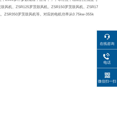
茨鼓风机、ZSR125罗茨鼓风机、ZSR150罗茨鼓风机、ZSR17
、ZSR350罗茨鼓风机等。对应的电机功率从0.75kw-355k
在线咨询
电话
微信扫一扫