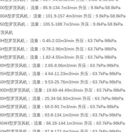
300型罗茨风机： 流量：85.9-134.7m3/min 升压：9.8kPa-58.8kPa
300A型罗茨风机： 流量：101.9-157.4m3/min 升压：9.8kPa-58.8kPa
350型罗茨风机： 流量：105.5-188.7m3/min 升压：9.8kPa-58.8kPa
罗茨风机
0H型罗茨风机： 流量：0.45-2.02m3/min 升压：63.7kPa-98kPa
5H型罗茨风机： 流量：0.78-2.96m3/min 升压：63.7kPa-98kPa
0H型罗茨风机： 流量：1.82-4.55m3/min 升压：63.7kPa-98kPa
00H型罗茨风机： 流量：2.65-8.06m3/min 升压：63.7kPa-98kPa
25H型罗茨风机： 流量：4.64-11.23m3/min 升压：63.7kPa-98kPa
50H型罗茨风机： 流量：9.53-25.76m3/min 升压：63.7kPa-98kPa
00DH型罗茨风机：流量：19.60-44.49m3/min 升压：63.7kPa-98kPa
00H型罗茨风机： 流量：25.34-56.92m3/min 升压：63.7kPa-98kPa
50H型罗茨风机： 流量：58.0-93.7m3/min 升压：63.7kPa-98kPa
00H型罗茨风机： 流量：83.8-134.1m3/min 升压：63.7kPa-98kPa
00AH型罗茨风机：流量：66.18-144.1m3/min 升压：63.7kPa-98kPa
50H型罗茨风机： 流量：97.9-172.4m3/min 升压：63.7kPa-98kPa