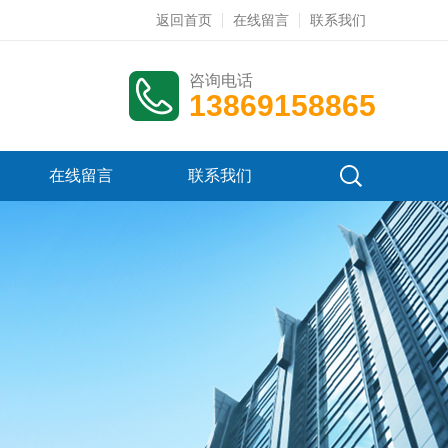
返回首页
在线留言
联系我们
咨询电话
13869158865
在线留言
联系我们