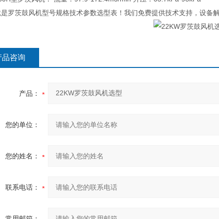
就是罗茨鼓风机型号规格技术参数选型表！我们免费提供技术支持，设备
产品咨询
产品：
您的单位：
您的姓名：
联系电话：
常用邮箱：