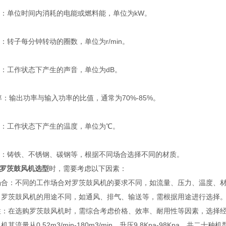
率：单位时间内消耗的电能或燃料能，单位为kW。
速：转子每分钟转动的圈数，单位为r/min。
音：工作状态下产生的声音，单位为dB。
效率：输出功率与输入功率的比值，通常为70%-85%。
度：工作状态下产生的温度，单位为℃。
材质：铸铁、不锈钢、碳钢等，根据不同场合选择不同的材质。
W罗茨鼓风机选型
时，需要考虑以下因素：
场合：不同的工作场合对罗茨鼓风机的要求不同，如流量、压力、温度、
：罗茨鼓风机的用途不同，如通风、排气、输送等，需根据用途进行选择
性：在选购罗茨鼓风机时，需综合考虑价格、效率、耐用性等因素，选择
机其流量从0.52m3/min-180m3/min，升压9.8Kpa-98Kpa，