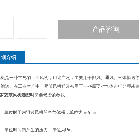
产品咨询
详细介绍
风机是一种常见的工业风机，用途广泛，主要用于排风、通风、气体输送
和输送。在工业生产中，罗茨风机通常被用于一些需要对气体进行处理或
W罗茨鼓风机
选型
时需要考虑的参数
量：单位时间内通过风机的空气体积，单位为m³/min。
力：单位时间内产生的压力，单位为Pa。