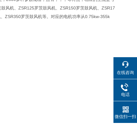
茨鼓风机、ZSR125罗茨鼓风机、ZSR150罗茨鼓风机、ZSR17
、ZSR350罗茨鼓风机等。对应的电机功率从0.75kw-355k
在线咨询
电话
微信扫一扫