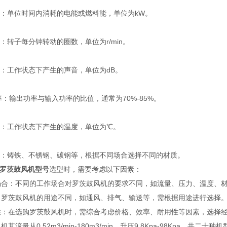
率：单位时间内消耗的电能或燃料能，单位为kW。
速：转子每分钟转动的圈数，单位为r/min。
音：工作状态下产生的声音，单位为dB。
效率：输出功率与输入功率的比值，通常为70%-85%。
度：工作状态下产生的温度，单位为℃。
材质：铸铁、不锈钢、碳钢等，根据不同场合选择不同的材质。
W罗茨鼓风机型号
选型时，需要考虑以下因素：
场合：不同的工作场合对罗茨鼓风机的要求不同，如流量、压力、温度、
：罗茨鼓风机的用途不同，如通风、排气、输送等，需根据用途进行选择
性：在选购罗茨鼓风机时，需综合考虑价格、效率、耐用性等因素，选择
机其流量从0.52m3/min-180m3/min，升压9.8Kpa-98Kpa，