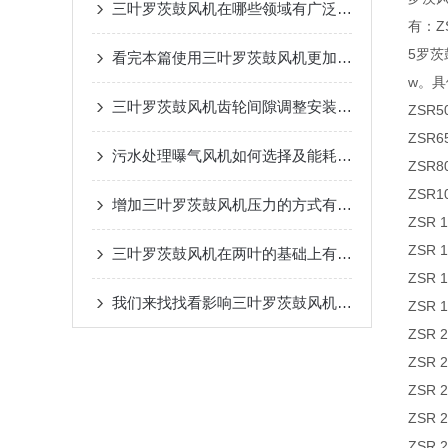
三叶罗茨鼓风机在哪些领域有广泛应用？
有：Z
5罗茨
看完本篇使用三叶罗茨鼓风机更加得心应手
w。
三叶罗茨鼓风机齿轮间隙调整安装规范
ZSR5
ZSR6
污水处理曝气风机如何选择及能耗分析
ZSR8
ZSR1
增加三叶罗茨鼓风机压力的方式有哪些
ZSR 
ZSR 
三叶罗茨鼓风机在两叶的基础上有哪些改动
ZSR 
我们来找找看影响三叶罗茨鼓风机风力的原因有哪些
ZSR 
ZSR 
ZSR 
ZSR 
ZSR 
ZSR 