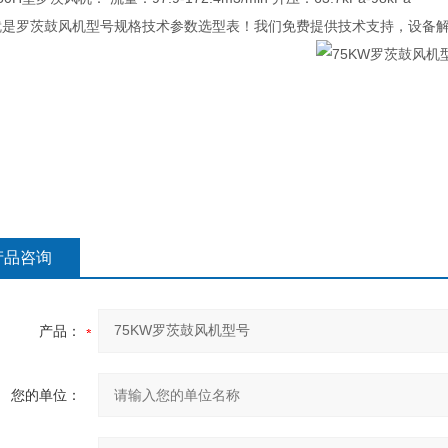
就是罗茨鼓风机型号规格技术参数选型表！我们免费提供技术支持，设备
产品咨询
产品：
您的单位：