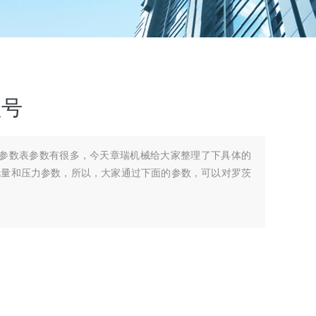
型号
型参数表参数有很多，今天章瑞机械给大家整理了下具体的
风量和压力参数，所以，大家通过下面的参数，可以对罗茨