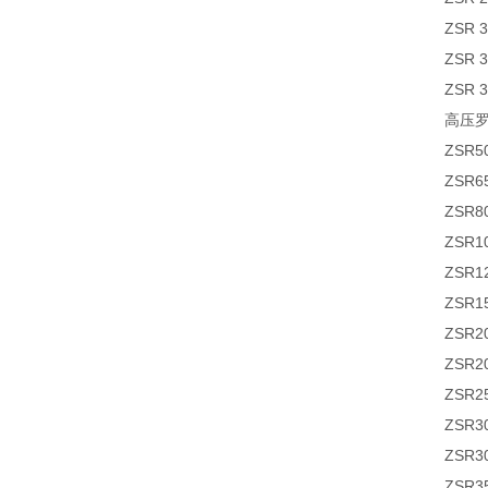
ZSR 
ZSR 
ZSR 
高压
ZSR5
ZSR6
ZSR8
ZSR1
ZSR1
ZSR1
ZSR2
ZSR2
ZSR2
ZSR3
ZSR3
ZSR3