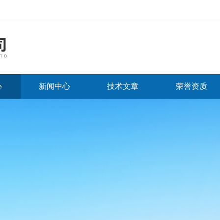
心
新闻中心
技术文章
荣誉资质