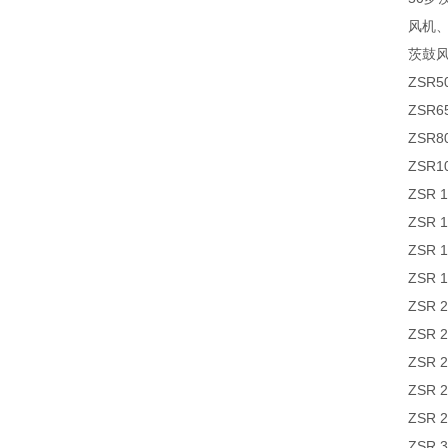
风机、
茨鼓
ZSR5
ZSR6
ZSR8
ZSR1
ZSR 
ZSR 
ZSR 
ZSR 
ZSR 
ZSR 
ZSR 
ZSR 
ZSR 
ZSR 