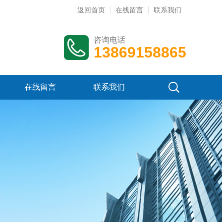
返回首页
在线留言
联系我们
咨询电话
13869158865
在线留言
联系我们