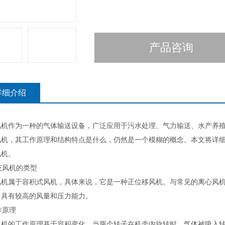
产品咨询
详细介绍
风机作为一种的气体输送设备，广泛应用于污水处理、气力输送、水产养
风机，其工作原理和结构特点是什么，仍然是一个模糊的概念。本文将详
风机。
罗茨风机的类型
风机属于容积式风机，具体来说，它是一种正位移风机。与常见的离心风
，具有较高的风量和压力能力。
工作原理
风机的工作原理基于容积变化。当两个转子在机壳内旋转时，气体被吸入