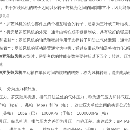
口。由于罗茨风机的转子之间以及转子与机壳之间的间隙非常小，因此能
结构特点
转子**：罗茨风机的核心部件是两个相互啮合的转子，通常为三叶或二叶结
壳**：机壳是罗茨风机的外壳，通常由铸铁或不锈钢制成，具有较好的强度
轴承和密封**：罗茨风机的轴承和密封件用于支撑转子和防止气体泄漏，通
动装置**：罗茨风机的驱动装置通常为电机，通过皮带或联轴器将动力传递
KW罗茨鼓风机
选型时，需要考虑的性能参数主要包括以下五个：转速、压
速
KW罗茨鼓风机
主动轴在单位时间内旋转的转数，称为风机转速，是由电动机通
压力，分为压力和升压。
）压力。罗茨鼓风机进、排气口法兰处的气体压力，称为进气压力和排气压
千帕（kpa）、兆帕（Mpa）和Pa（帕）。这些压力单位之间的换算公式
a（兆帕）=10ba（巴）=1000KPa（千帕）=1000000Pa（帕）
升压。鼓风机进、排气压力之差即为升压，也称压差。表达式为：ΔP=Pd-P
s——进气压力，Pd——排气压力，单位是kPa（千帕）。计算ΔP时，Ps