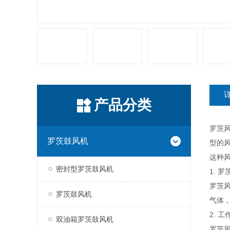
产品分类
罗茨
罗茨鼓风机
型的
这种
密封型罗茨鼓风机
1. 
罗茨
罗茨鼓风机
气体
2. 
双油箱罗茨鼓风机
罗茨