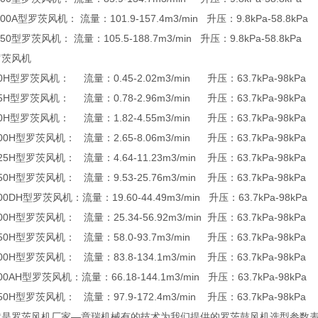
300A型罗茨风机： 流量：101.9-157.4m3/min 升压：9.8kPa-58.8kPa
350型罗茨风机： 流量：105.5-188.7m3/min 升压：9.8kPa-58.8kPa
罗茨风机
0H型罗茨风机： 流量：0.45-2.02m3/min 升压：63.7kPa-98kPa
5H型罗茨风机： 流量：0.78-2.96m3/min 升压：63.7kPa-98kPa
0H型罗茨风机： 流量：1.82-4.55m3/min 升压：63.7kPa-98kPa
00H型罗茨风机： 流量：2.65-8.06m3/min 升压：63.7kPa-98kPa
25H型罗茨风机： 流量：4.64-11.23m3/min 升压：63.7kPa-98kPa
50H型罗茨风机： 流量：9.53-25.76m3/min 升压：63.7kPa-98kPa
00DH型罗茨风机：流量：19.60-44.49m3/min 升压：63.7kPa-98kPa
00H型罗茨风机： 流量：25.34-56.92m3/min 升压：63.7kPa-98kPa
50H型罗茨风机： 流量：58.0-93.7m3/min 升压：63.7kPa-98kPa
00H型罗茨风机： 流量：83.8-134.1m3/min 升压：63.7kPa-98kPa
00AH型罗茨风机：流量：66.18-144.1m3/min 升压：63.7kPa-98kPa
50H型罗茨风机： 流量：97.9-172.4m3/min 升压：63.7kPa-98kPa
就是罗茨风机厂家—章瑞机械有的技术为我们提供的罗茨鼓风机选型参数