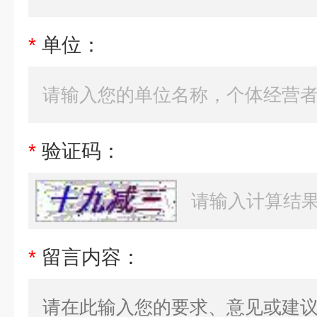
*
单位：
*
验证码：
*
留言内容：