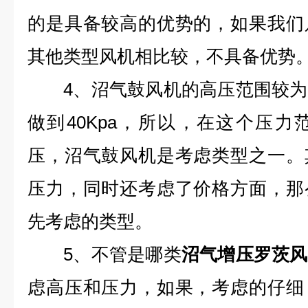
的是具备较高的优势的，如果我们
其他类型风机相比较，不具备优势
4、沼气鼓风机的高压范围较为
做到40Kpa，所以，在这个压
压，沼气鼓风机是考虑类型之一。
压力，同时还考虑了价格方面，那
先考虑的类型。
5、不管是哪类
沼气增压罗茨风
虑高压和压力，如果，考虑的仔细