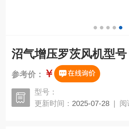
沼气增压罗茨风机型号
￥
参考价：
型号：
更新时间：
2025-07-28
|
阅