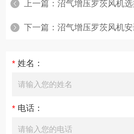
上一篇：
沼气增压罗茨风机选
下一篇：
沼气增压罗茨风机安
*
姓名：
*
电话：