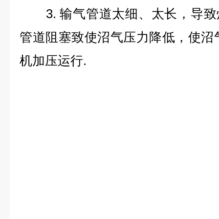
3. 输气管道太细、太长，导致
管道阻塞致使沼气压力降低，使沼
机加压运行.