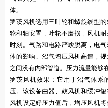
体。
罗茨风机选用三叶轮和螺旋线型的
轮和轴安置，叶轮不磨损，风机耐
时刻。气路和电路严峻脱离，电气
体的影响。沼气增压风机高速，规
之间没有内部管道。压力流量能够
罗茨风机效果：它用于沼气体系
压。该设备由器、鼓风机和缓冲罐
风机设定好压力值后，增压风机将