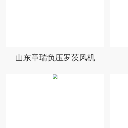
山东章瑞负压罗茨风机